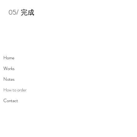
05/
完成
Home
Works
Notes
How to order
Contact